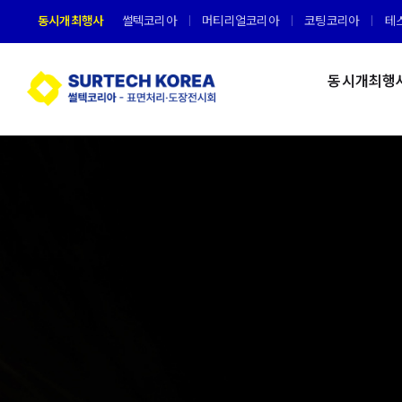
Skip
동시개최행사
썰텍코리아
머티리얼코리아
코팅코리아
테
to
content
동시개최행