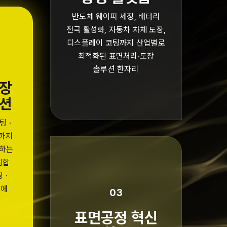
반도체 웨이퍼 세정, 배터리
전극 활성화, 자동차 차체 도장,
디스플레이 코팅까지 산업별로
최적화된 표면처리·도장
솔루션 한자리
도장
루션
팅 ·
까지
화하는
집합
 ·
정에
03
표면공정 혁신