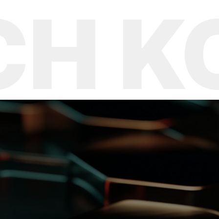
KOR
T