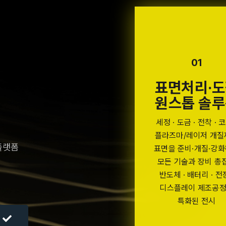
01
표면처리·
원스톱 솔
세정 · 도금 · 전착 · 코
플라즈마/레이저 개질
플랫폼
표면을 준비·개질·강
모든 기술과 장비 총
반도체 · 배터리 · 전장
디스플레이 제조공
특화된 전시