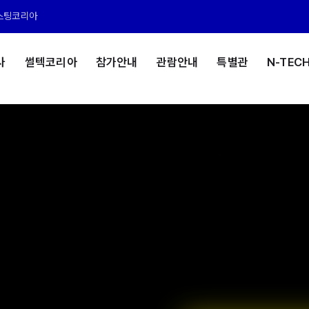
스팅코리아
사
썰텍코리아
참가안내
관람안내
특별관
N-TEC